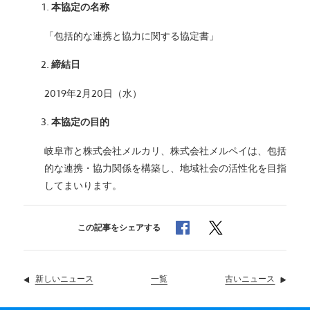
本協定の名称
「包括的な連携と協力に関する協定書」
締結
日
2019年2月20日（水）
本協定の目的
岐阜市と株式会社メルカリ、株式会社メルペイは、包括
的な連携・協力関係を構築し、地域社会の活性化を目指
してまいります。
でシェア
でシェア
この記事をシェアする
新しいニュース
ニュース
一覧
古いニュース