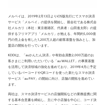
メルペイは、2019年2月13日よりiOS版先行にてスマホ決済
サービス「メルペイ」の提供を開始し、親会社である株式会
社メルカリ（本社：東京都港区、代表者：山田進太郎）の提
供するフリマアプリ「メルカリ」が抱える、年間約5,000億
円の売上金を有した1,200万人超の顧客基盤を強みとし、加
盟店の開拓を行っています。
KDDIは、「auかんたん決済」や有効会員数2,000万超のお
客さまにご利用いただいている「au WALLET」の事業基盤
を活用して決済領域の強化を進めており、2019年4月に予定
しているバーコードやQRコードを使った新たなスマホ決済
サービス「au PAY」の開始に向け、店舗の開拓を進めてい
ます。
両社は、スマホ決済サービスの店舗開拓などの業務提携に関
する基本合意書を締結し、主に中小店舗を中心に、コード決