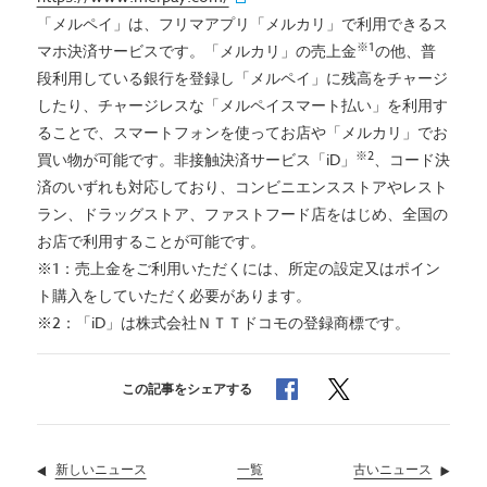
「メルペイ」は、フリマアプリ「メルカリ」で利用できるス
※1
マホ決済サービスです。「メルカリ」の売上金
の他、普
段利用している銀行を登録し「メルペイ」に残高をチャージ
したり、チャージレスな「メルペイスマート払い」を利用す
ることで、スマートフォンを使ってお店や「メルカリ」でお
※2
買い物が可能です。非接触決済サービス「iD」
、コード決
済のいずれも対応しており、コンビニエンスストアやレスト
ラン、ドラッグストア、ファストフード店をはじめ、全国の
お店で利用することが可能です。
※1：売上金をご利用いただくには、所定の設定又はポイン
ト購入をしていただく必要があります。
※2：「iD」は株式会社ＮＴＴドコモの登録商標です。
でシェア
でシェア
この記事をシェアする
新しいニュース
ニュース
一覧
古いニュース