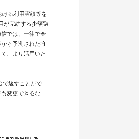
おける利用実績等を
用が完結する少額融
与信では、一律で金
等から予測された将
せて、より活用いた
金で返すことがで
でも変更できるな