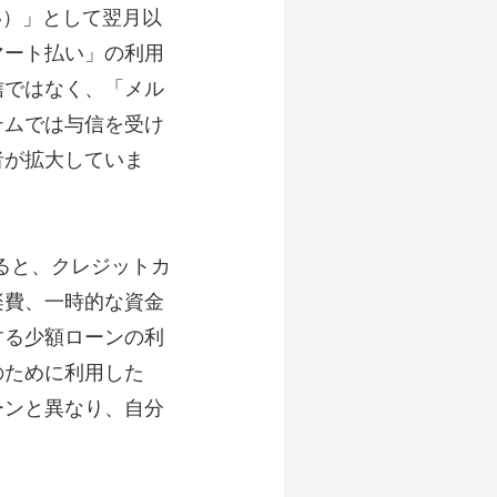
い）」として翌月以
マート払い」の利用
信ではなく、「メル
テムでは与信を受け
者が拡大していま
よると、クレジットカ
楽費、一時的な資金
する少額ローンの利
のために利用した
ーンと異なり、自分