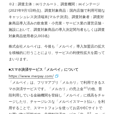
※2：調査主体：㈱リクルート、調査機関：㈱インテージ
(2021年9月1日時点)、調査対象商品：国内店舗で利用可能な
キャッシュレス決済端末(マルチ決済)、調査対象者：調査対
象商品導入済みの飲食業・小売業・サービス業の運営店舗・
施設において、調査対象商品の導入決定関与者もしくは調査
対象商品使用者(2,003名)
株式会社メルペイは、今後も「メルペイ」導入加盟店の拡大
を積極的に行うことにより、サービスの利便性拡大を図って
まいります。
■スマホ決済サービス「メルペイ」について
https://www.merpay.com/
「メルペイ」は、フリマアプリ「メルカリ」で利用できるス
※1
マホ決済サービスです。「メルカリ」の売上金
の他、普
段利用している金融機関を登録し「メルペイ」に残高をチャ
ージしたり、チャージレスな「メルペイスマート払い」を利
用することで、スマートフォンを使ってお店やECサイトで
※2