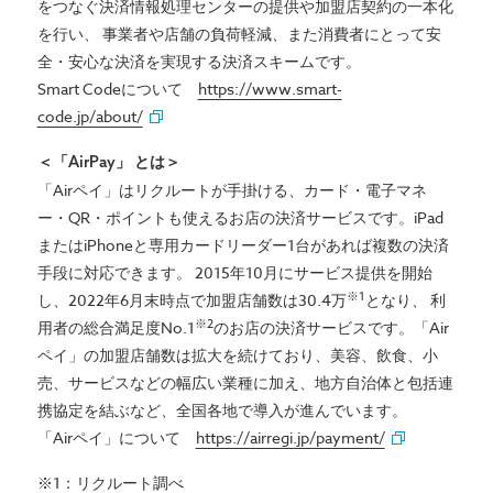
をつなぐ決済情報処理センターの提供や加盟店契約の一本化
を行い、 事業者や店舗の負荷軽減、また消費者にとって安
全・安心な決済を実現する決済スキームです。
Smart Codeについて
https://www.smart-
code.jp/about/
＜「AirPay」 とは＞
「Airペイ」はリクルートが手掛ける、カード・電子マネ
ー・QR・ポイントも使えるお店の決済サービスです。iPad
またはiPhoneと専用カードリーダー1台があれば複数の決済
手段に対応できます。 2015年10月にサービス提供を開始
※1
し、2022年6月末時点で加盟店舗数は30.4万
となり、 利
※2
用者の総合満足度No.1
のお店の決済サービスです。「Air
ペイ」の加盟店舗数は拡大を続けており、美容、飲食、小
売、サービスなどの幅広い業種に加え、地方自治体と包括連
携協定を結ぶなど、全国各地で導入が進んでいます。
「Airペイ」について
https://airregi.jp/payment/
※1：リクルート調べ