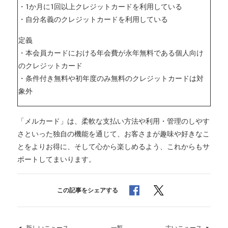
・1か月に1回以上クレジットカードを利用している
・自分名義のクレジットカードを利用している
定義
・本会員カードにおける年会費が永年無料である個人向け
のクレジットカード
・条件付き無料や初年度のみ無料のクレジットカードは対
象外
「メルカード」は、柔軟な支払い方法や利用・管理のしやす
さといった独自の機能を通じて、お客さまが趣味や好きなこ
とをよりお得に、そして心から楽しめるよう、これからもサ
ポートしてまいります。
でシェア
でシェア
この記事をシェアする
新しいニュース
ニュース
一覧
古いニュース