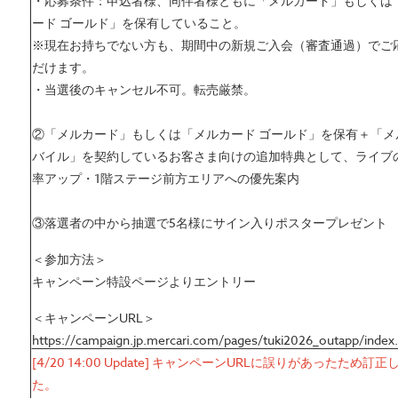
・応募条件：申込者様、同伴者様ともに「メルカード」もしくは
ード ゴールド」を保有していること。
※現在お持ちでない方も、期間中の新規ご入会（審査通過）でご
だけます。
・当選後のキャンセル不可。転売厳禁。
②「メルカード」もしくは「メルカード ゴールド」を保有＋「メ
バイル」を契約しているお客さま向けの追加特典として、ライブ
率アップ・1階ステージ前方エリアへの優先案内
③落選者の中から抽選で5名様にサイン入りポスタープレゼント
＜参加方法＞
キャンペーン特設ページよりエントリー
＜キャンペーンURL＞
https://campaign.jp.mercari.com/pages/tuki2026_outapp/index
[4/20 14:00 Update] キャンペーンURLに誤りがあったため訂正
た。